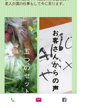
老人介護の仕事もして今に至ります。
お
客
さ
五
ん
つ
か
の
ら
セ
の
ッ
声
ト