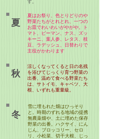
す。
夏はお祭り、色とりどりのや
夏
野菜たちがとれとれ、一つの
お皿でわいわいがやがや。ト
マト、ピーマン、ナス、ズッ
キーニ、葉人参、レタス、枝
豆、ラデッシュ、日替わりで
主役がかわります
涼しくなってくると日の名残
秋
を浴びてじっくり育つ野菜の
出番、温めて食べる野菜たち
は、サトイモ、キャベツ、大
根、いずれも重量級。
雪に埋もれた畑はひっそり
冬
と。時期のずれる地域の提携
無農薬畑や、土に埋めた保存
野菜の出番。ハクサイ、にん
じん、ブロッコリー、セロ
リ、小松菜、切干大根、じっ