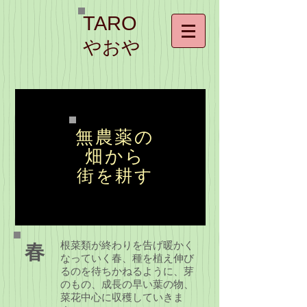
TARO
やおや
無農薬の
畑から
街を耕す
根菜類が終わりを告げ暖かく
春
なっていく春、
種を植え伸び
るのを待ちかねるように、芽
のもの、成長の早い葉の物、
菜花中心に収穫していきま